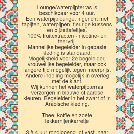
Lounge/waterpijpterras is
beschikbaar voor 4 uur.
Een waterpijplounge, ingericht met
tapijten, waterpijpen, fleurige kussens
en bijzettafeltjes.
100% fruitextracten - nicotine- en
teervrij.
Mannelijke begeleider in gepaste
kleding is standaard.
Mogelijkheid voor 2e begeleider,
vrouwelijke begeleider, maar ook
langere tijd mogelijk tegen meerprijs.
Andere indeling mogelijk in overleg
met de klant.
Wij kunnen het waterpijpterras
verzorgen in blauwe of aardse
kleuren. Begeleider in het zwart of in
Arabische kleding.
Thee, koffie en zoete
lekkernijenkarretje
3 à 4 uur rondlopend, of vast, naar