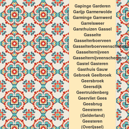
Gapinge Garderen
Garijp Garmerwolde
Garminge Garnwerd
Garrelsweer
Garsthuizen Gassel
Gasselte
Gasselterboerveen
Gasselterboerveenschemon
Gasselternijveen
Gasselternijveenschemond
Gastel Gasteren
Gasthuis Gauw
Gebroek Geelbroek
Geersbroek
Geersdijk
Geertruidenberg
Geervliet Gees
Geesbrug
Geesteren
(Gelderland)
Geesteren
(Overijssel)