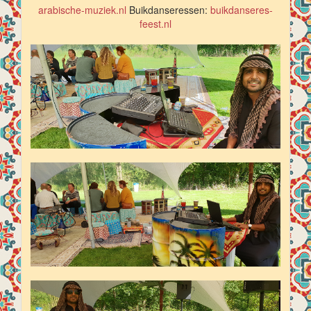
arabische-muziek.nl
Buikdanseressen:
buikdanseres-
feest.nl