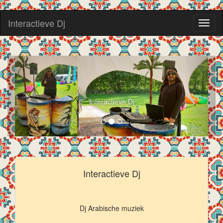
Interactieve Dj
Toggl
naviga
Interactieve Dj
Interactieve Dj
Dj Arabische muziek