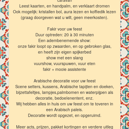
Leest kaarten, en handpalm, en verklaart dromen
Ook mogelijk: kristallen bol, aura lezen en koffiedik lezen
(graag doorgeven wat u wilt, geen meerkosten).
Fakir voor uw feest
Duur optreden: 20 à 30 minuten
Een adembenemende show:
onze fakir loopt op zwaarden, en op gebroken glas,
en heeft zijn eigen spijkerbed
show met een slang
vuurshow, vuurspuwen, vuur eten
fakir + mooie assistente
Arabische decoratie voor uw feest
Scene setters, kussens, Arabische tapijten en doeken,
bijzettafeltjes, lampjes,palmbomen en waterpijpen als
decoratie, bedoeïenentent, enz.
Wij hebben alles in huis om uw feest om te toveren in
een Arabisch paleis.
Decoratie wordt opgezet, en opgeruimd.
Meer acts, prijzen, pakket kortingen en verdere uitleg