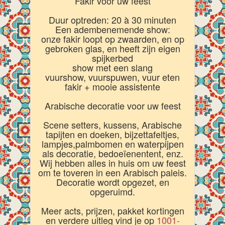
Fakir voor uw feest
Duur optreden: 20 à 30 minuten
Een adembenemende show:
onze fakir loopt op zwaarden, en op
gebroken glas, en heeft zijn eigen
spijkerbed
show met een slang
vuurshow, vuurspuwen, vuur eten
fakir + mooie assistente
Arabische decoratie voor uw feest
Scene setters, kussens, Arabische
tapijten en doeken, bijzettafeltjes,
lampjes,palmbomen en waterpijpen
als decoratie, bedoeïenentent, enz.
Wij hebben alles in huis om uw feest
om te toveren in een Arabisch paleis.
Decoratie wordt opgezet, en
opgeruimd.
Meer acts, prijzen, pakket kortingen
en verdere uitleg vind je op
1001-