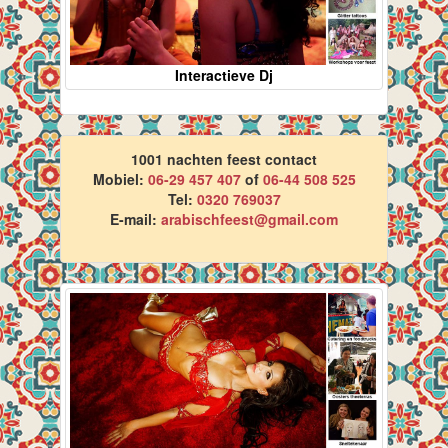
Interactieve Dj
1001 nachten feest contact
Mobiel:
06-29 457 407
of
06-44 508 525
Tel:
0320 769037
E-mail:
arabischfeest@gmail.com