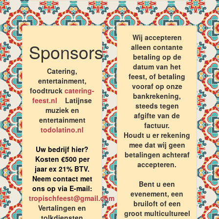
Wij accepteren
Sponsors
alleen contante
betaling op de
datum van het
Catering,
feest, of betaling
entertainment,
vooraf op onze
foodtruck
catering-
bankrekening,
feest.nl
Latijnse
steeds tegen
muziek en
afgifte van de
entertainment
factuur.
todolatino.nl
Houdt u er rekening
mee dat wij geen
Uw bedrijf hier?
betalingen achteraf
Kosten €500 per
accepteren.
jaar ex 21% BTV.
Neem contact met
Bent u een
ons op via E-mail:
evenement, een
tropischfeest@gmail.com
bruiloft of een
Vertalingen en
groot multicultureel
tolkdiensten