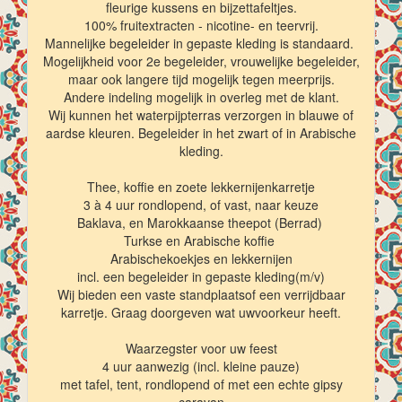
fleurige kussens en bijzettafeltjes.
100% fruitextracten - nicotine- en teervrij.
Mannelijke begeleider in gepaste kleding is standaard.
Mogelijkheid voor 2e begeleider, vrouwelijke begeleider,
maar ook langere tijd mogelijk tegen meerprijs.
Andere indeling mogelijk in overleg met de klant.
Wij kunnen het waterpijpterras verzorgen in blauwe of
aardse kleuren. Begeleider in het zwart of in Arabische
kleding.
Thee, koffie en zoete lekkernijenkarretje
3 à 4 uur rondlopend, of vast, naar keuze
Baklava, en Marokkaanse theepot (Berrad)
Turkse en Arabische koffie
Arabischekoekjes en lekkernijen
incl. een begeleider in gepaste kleding(m/v)
Wij bieden een vaste standplaatsof een verrijdbaar
karretje. Graag doorgeven wat uwvoorkeur heeft.
Waarzegster voor uw feest
4 uur aanwezig (incl. kleine pauze)
met tafel, tent, rondlopend of met een echte gipsy
caravan