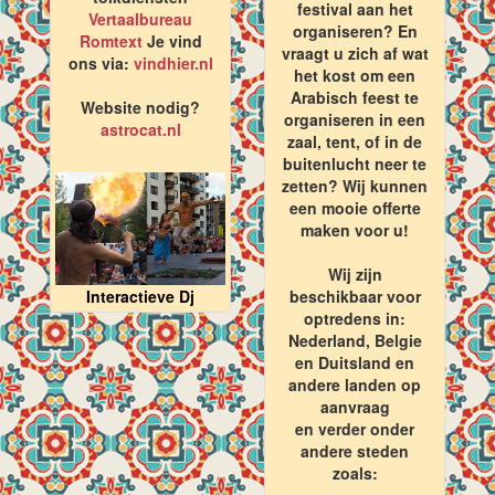
festival aan het
Vertaalbureau
organiseren? En
Romtext
Je vind
vraagt u zich af wat
ons via:
vindhier.nl
het kost om een
Arabisch feest te
Website nodig?
organiseren in een
astrocat.nl
zaal, tent, of in de
buitenlucht neer te
zetten? Wij kunnen
een mooie offerte
maken voor u!
Wij zijn
Interactieve Dj
beschikbaar voor
optredens in:
Nederland, Belgie
en Duitsland en
andere landen op
aanvraag
en verder onder
andere steden
zoals: