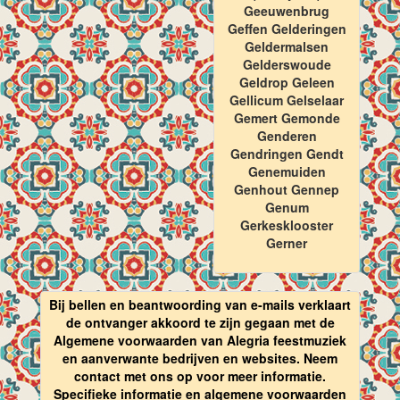
Geeuwenbrug
Geffen Gelderingen
Geldermalsen
Gelderswoude
Geldrop Geleen
Gellicum Gelselaar
Gemert Gemonde
Genderen
Gendringen Gendt
Genemuiden
Genhout Gennep
Genum
Gerkesklooster
Gerner
Bij bellen en beantwoording van e-mails verklaart
de ontvanger akkoord te zijn gegaan met de
Algemene voorwaarden van Alegria feestmuziek
en aanverwante bedrijven en websites. Neem
contact met ons op voor meer informatie.
Specifieke informatie en algemene voorwaarden